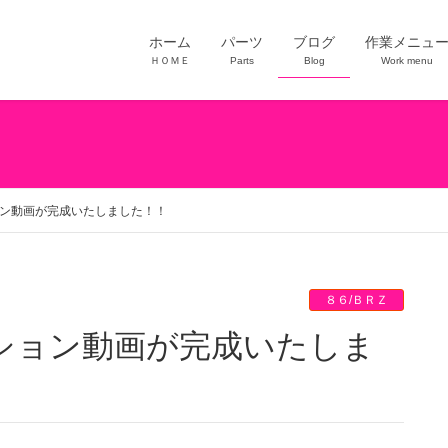
ホーム
パーツ
ブログ
作業メニュ
ＨＯＭＥ
Parts
Blog
Work menu
ョン動画が完成いたしました！！
８６/ＢＲＺ