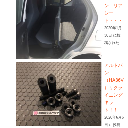
ン リア
シー
ト・・・
2020年1月
30日 に投
稿された
アルトバ
ン
（HA36V
）リクラ
イニング
キッ
ト！！
2020年6月6
日 に投稿