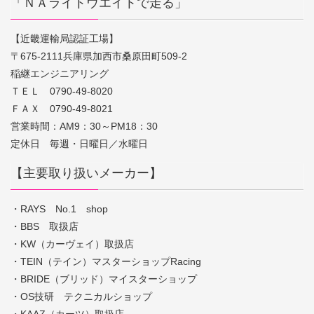
「ＮＡライトウエイトで走る」
【近畿運輸局認証工場】
〒675-2111兵庫県加西市桑原田町509-2
稲継エンジニアリング
ＴＥＬ 0790-49-8020
ＦＡＸ 0790-49-8021
営業時間：AM9：30～PM18：30
定休日 毎週・日曜日／水曜日
【主要取り扱いメーカー】
・RAYS No.1 shop
・BBS 取扱店
・KW（カーヴェイ）取扱店
・TEIN（テイン）マスターショップRacing
・BRIDE（ブリッド）マイスターショップ
・OS技研 テクニカルショップ