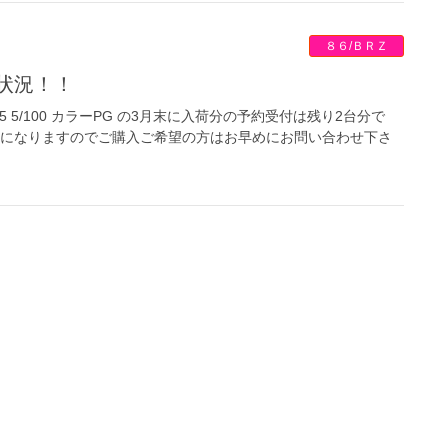
８６/ＢＲＺ
約状況！！
J off25 5/100 カラーPG の3月末に入荷分の予約受付は残り2台分で
頃になりますのでご購入ご希望の方はお早めにお問い合わせ下さ