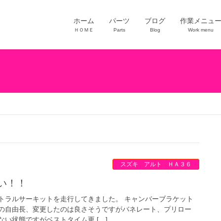
ホーム
パーツ
ブログ
作業メニュ
ＨＯＭＥ
Parts
Blog
Work menu
スズキ アルト ＨＡ３６
い！！
トラルサーキットを走行してきました。 キャンバーブラケット
の自由長、変更したのは良さそうですがバネレート、プリロー
い状態ですがベストタイム更 […]