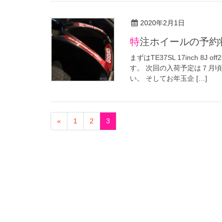
2020年2月1日
特注ホイールの予
まずはTE37SL 17inch 8
す。 次回の入荷予定は７月
い。 そしてお年玉企 […]
«
1
2
3