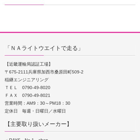
「ＮＡライトウエイトで走る」
【近畿運輸局認証工場】
〒675-2111兵庫県加西市桑原田町509-2
稲継エンジニアリング
ＴＥＬ 0790-49-8020
ＦＡＸ 0790-49-8021
営業時間：AM9：30～PM18：30
定休日 毎週・日曜日／水曜日
【主要取り扱いメーカー】
・RAYS No.1 shop