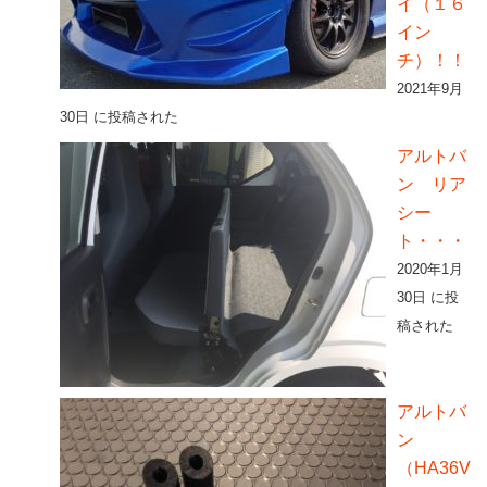
イ（１６
イン
チ）！！
2021年9月
30日 に投稿された
アルトバ
ン リア
シー
ト・・・
2020年1月
30日 に投
稿された
アルトバ
ン
（HA36V