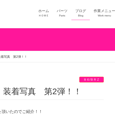
ホーム
パーツ
ブログ
作業メニュ
ＨＯＭＥ
Parts
Blog
Work menu
＋ 装着写真 第2弾！！
８６/ＢＲＺ
ng＋ 装着写真 第2弾！！
を頂いたのでご紹介！！