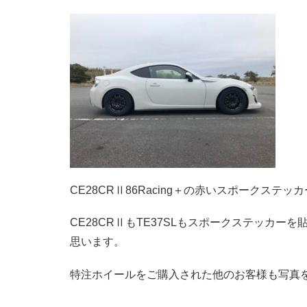
CE28CRⅡ86Racing＋の赤いスポークス
CE28CRⅡもTE37SLもスポークステッカ
思います。
特注ホイールをご購入された他のお客様も写真