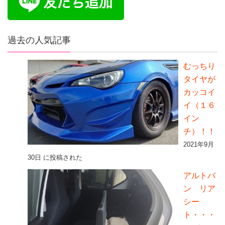
過去の人気記事
むっちり
タイヤが
カッコイ
イ（１６
イン
チ）！！
2021年9月
30日 に投稿された
アルトバ
ン リア
シー
ト・・・