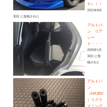
チ）！！
2021年9月
30日 に投稿された
アルトバ
ン リア
シー
ト・・・
2020年1月
30日 に投
稿された
アルトバ
ン
（HA36V
）リクラ
イニング