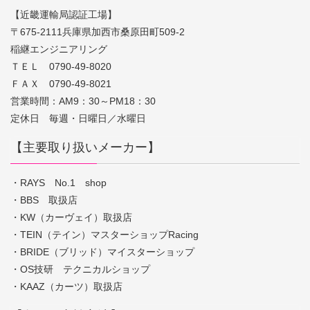
【近畿運輸局認証工場】
〒675-2111兵庫県加西市桑原田町509-2
稲継エンジニアリング
ＴＥＬ 0790-49-8020
ＦＡＸ 0790-49-8021
営業時間：AM9：30～PM18：30
定休日 毎週・日曜日／水曜日
【主要取り扱いメーカー】
・RAYS No.1 shop
・BBS 取扱店
・KW（カーヴェイ）取扱店
・TEIN（テイン）マスターショップRacing
・BRIDE（ブリッド）マイスターショップ
・OS技研 テクニカルショップ
・KAAZ（カーツ）取扱店