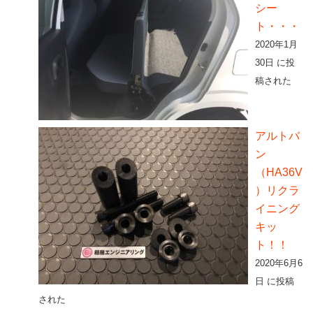
シー
ト・・・
2020年1月
30日 に投
稿された
アルトバ
ン
（HA36V
）リクラ
イニング
キッ
ト！！
2020年6月6
日 に投稿
された