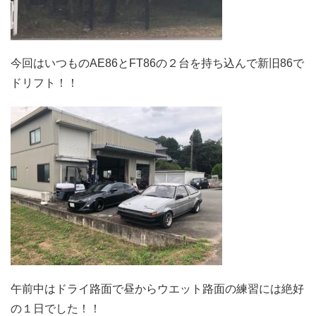
今回はいつものAE86とFT86の２台を持ち込んで新旧86で
ドリフト！！
午前中はドライ路面で昼からウエット路面の練習には絶好
の１日でした！！