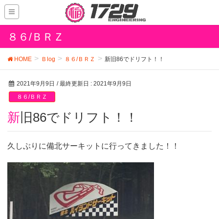
８６/ＢＲＺ
HOME
Ｂlog
８６/ＢＲＺ
新旧86でドリフト！！
2021年9月9日
/ 最終更新日 :
2021年9月9日
８６/ＢＲＺ
新旧86でドリフト！！
久しぶりに備北サーキットに行ってきました！！