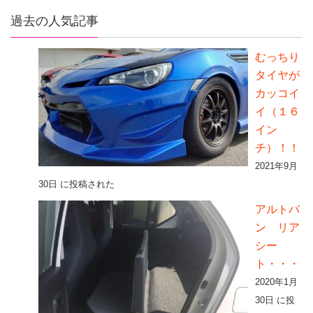
過去の人気記事
むっちり
タイヤが
カッコイ
イ（１６
イン
チ）！！
2021年9月
30日 に投稿された
アルトバ
ン リア
シー
ト・・・
2020年1月
30日 に投