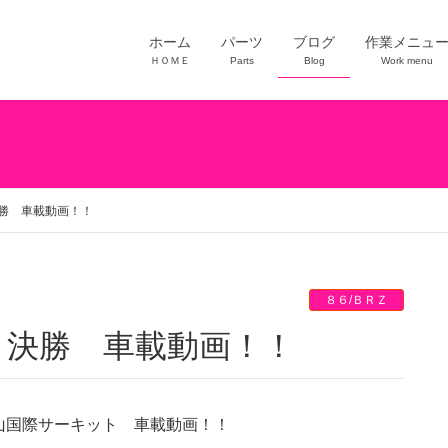
ホーム
パーツ
ブログ
作業メニュ
ＨＯＭＥ
Parts
Blog
Work menu
決勝 車載動画！！
８６/ＢＲＺ
戦 決勝 車載動画！！
勝 岡山国際サーキット 車載動画！！