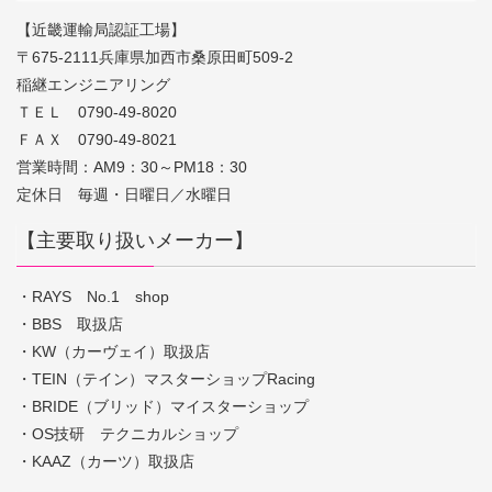
【近畿運輸局認証工場】
〒675-2111兵庫県加西市桑原田町509-2
稲継エンジニアリング
ＴＥＬ 0790-49-8020
ＦＡＸ 0790-49-8021
営業時間：AM9：30～PM18：30
定休日 毎週・日曜日／水曜日
【主要取り扱いメーカー】
・RAYS No.1 shop
・BBS 取扱店
・KW（カーヴェイ）取扱店
・TEIN（テイン）マスターショップRacing
・BRIDE（ブリッド）マイスターショップ
・OS技研 テクニカルショップ
・KAAZ（カーツ）取扱店