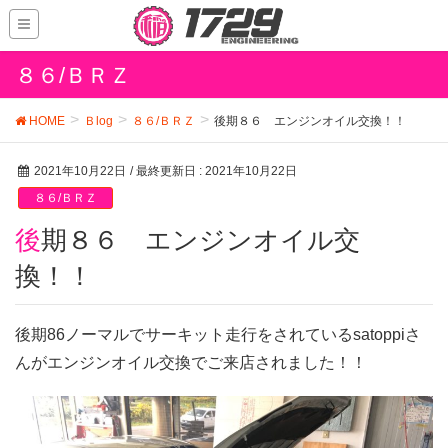
８６/ＢＲＺ
HOME
Ｂlog
８６/ＢＲＺ
後期８６ エンジンオイル交換！！
2021年10月22日
/ 最終更新日 :
2021年10月22日
８６/ＢＲＺ
後期８６ エンジンオイル交
換！！
後期86ノーマルでサーキット走行をされているsatoppiさ
んがエンジンオイル交換でご来店されました！！