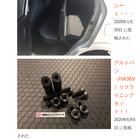
シー
ト・・・
2020年1月
30日 に投
稿された
アルトバ
ン
（HA36V
）リクラ
イニング
キッ
ト！！
2020年6月6
日 に投稿
された