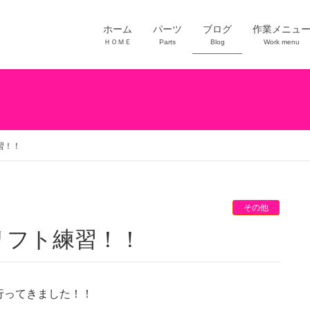
ホーム
パーツ
ブログ
作業メニュ
ＨＯＭＥ
Parts
Blog
Work menu
習！！
その他
リフト練習！！
行ってきました！！