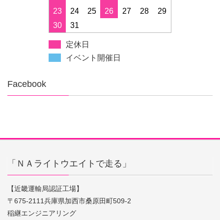
23
24
25
26
27
28
29
30
31
定休日
イベント開催日
Facebook
「ＮＡライトウエイトで走る」
【近畿運輸局認証工場】
〒675-2111兵庫県加西市桑原田町509-2
稲継エンジニアリング