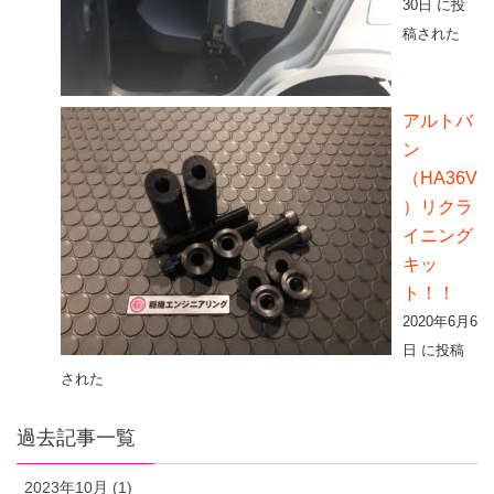
30日 に投
稿された
アルトバ
ン
（HA36V
）リクラ
イニング
キッ
ト！！
2020年6月6
日 に投稿
された
過去記事一覧
2023年10月 (1)